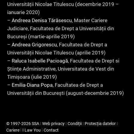
Universității Nicolae Titulescu (decembrie 2019 –
ianuarie 2020)
–
Andreea Denisa Tărăsescu
, Master Cariere
Judiciare, Facultatea de Drept a Universității din
Bucureși (martie-aprilie 2019)
–
Andreea Grigorescu
, Facultatea de Drept a
Universității Nicolae Titulescu (aprilie 2019)
–
Raluca Isabelle Pacioagă
, Facultatea de Drept si
Științe Administrative, Universitatea de Vest din
Timișoara (iulie 2019)
–
Emilia-Diana Popa
, Facultatea de Drept a
Universității din București (august-decembrie 2019)
© 1997-2026 SSA
⁞
Web privacy
⁞
Condiții
⁞
Protecția datelor
⁞
Cariere
⁞
I Law You
⁞
Contact