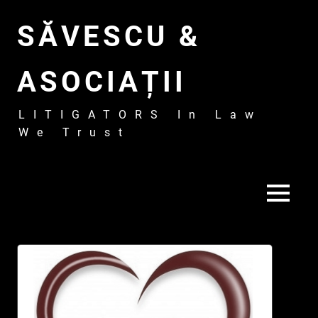
Skip
to
SĂVESCU &
content
ASOCIAȚII
LITIGATORS In Law
We Trust
MENU